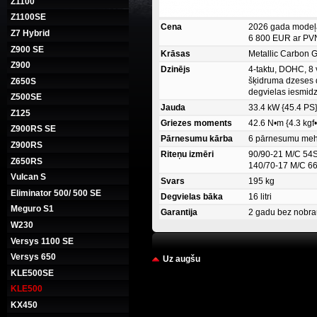
Z1100
Z1100SE
Cena
2026 gada modeļ
Z7 Hybrid
6 800 EUR ar PVN
Z900 SE
Krāsas
Metallic Carbon G
Z900
Dzinējs
4-taktu, DOHC, 8 v
šķidruma dzeses d
Z650S
degvielas iesmid
Z500SE
Jauda
33.4 kW {45.4 PS}
Z125
Griezes moments
42.6 N•m {4.3 kgf
Z900RS SE
Pārnesumu kārba
6 pārnesumu meh
Z900RS
Riteņu izmēri
90/90-21 M/C 54
Z650RS
140/70-17 M/C 6
Vulcan S
Svars
195 kg
Eliminator 500/ 500 SE
Degvielas bāka
16 litri
Meguro S1
Garantija
2 gadu bez nobr
W230
Versys 1100 SE
Versys 650
Uz augšu
KLE500SE
KLE500
KX450