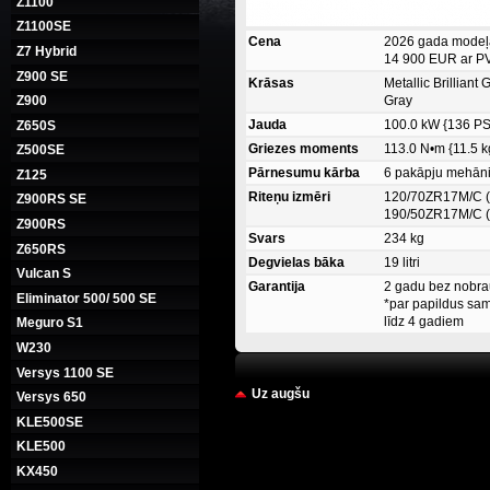
Z1100
Z1100SE
Cena
2026 gada modeļ
Z7 Hybrid
14 900 EUR ar PV
Z900 SE
Krāsas
Metallic Brilliant
Gray
Z900
Jauda
100.0 kW {136 PS
Z650S
Griezes moments
113.0 N•m {11.5 k
Z500SE
Pārnesumu kārba
6 pakāpju mehān
Z125
Riteņu izmēri
120/70ZR17M/C 
Z900RS SE
190/50ZR17M/C 
Z900RS
Svars
234 kg
Z650RS
Degvielas bāka
19 litri
Vulcan S
Garantija
2 gadu bez nobr
Eliminator 500/ 500 SE
*par papildus sa
līdz 4 gadiem
Meguro S1
W230
Versys 1100 SE
Uz augšu
Versys 650
KLE500SE
KLE500
KX450