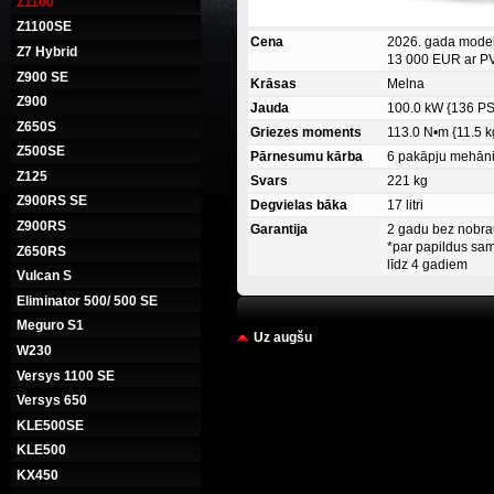
Z1100
Z1100SE
Cena
2026. gada modeļ
Z7 Hybrid
13 000 EUR ar PV
Z900 SE
Krāsas
Melna
Z900
Jauda
100.0 kW {136 PS
Z650S
Griezes moments
113.0 N•m {11.5 k
Z500SE
Pārnesumu kārba
6 pakāpju mehān
Z125
Svars
221 kg
Z900RS SE
Degvielas bāka
17 litri
Z900RS
Garantija
2 gadu bez nobr
*par papildus sa
Z650RS
līdz 4 gadiem
Vulcan S
Eliminator 500/ 500 SE
Meguro S1
Uz augšu
W230
Versys 1100 SE
Versys 650
KLE500SE
KLE500
KX450