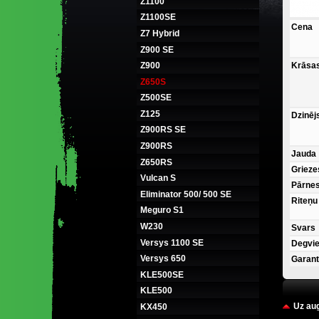
Z1100
Z1100SE
Cena
Z7 Hybrid
Z900 SE
Krāsa
Z900
Z650S
Z500SE
Z125
Dzinēj
Z900RS SE
Z900RS
Jauda
Z650RS
Griez
Vulcan S
Pārne
Eliminator 500/ 500 SE
Riteņu
Meguro S1
W230
Svars
Versys 1100 SE
Degvie
Versys 650
Garant
KLE500SE
KLE500
Uz au
KX450