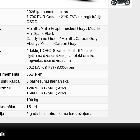
2026 gada modeļa cena:
7 700 EUR Cena ar 21% PVN un reģistrāciju
CSDD
s
Metallic Matte Graphenesteel Gray / Metallic
Flat Spark Black
Candy Lime Green / Metallic Carbon Gray
Ebony / Metallic Carbon Gray
s
4-taktu, DOHC, 8 vārstu, 2 cil., 649 cm3
šķidruma dzeses dzinējs ar elektronisko
degvielas iesmidzināšanu
50.2 kW {68 PS} / 8,000 rpm
es moments
65.7 N•m
sumu kārba
6 pārnesumu mehāniskā
 izmēri
120/70ZR17M/C (58W)
160/60ZR17M/C (69W)
190 kg
las bāka
15 litri
ija
2 gadu bez nobraukuma ierobežojuma
gšu