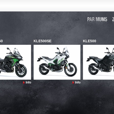
50
KLE500SE
KLE500
Info
Info